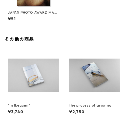
JAPAN PHOTO AWARD MAG
AZINE
¥51
その他の商品
"in Ikegami"
the process of growing
¥3,740
¥2,750