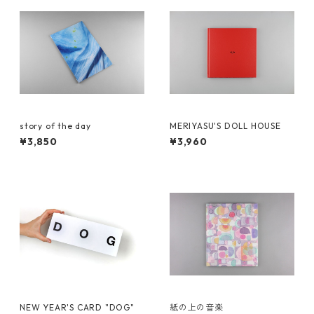
story of the day
MERIYASU'S DOLL HOUSE
¥3,850
¥3,960
NEW YEAR'S CARD "DOG"
紙の上の音楽