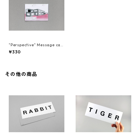
"Perspective" Message car
d / Ludwig Mies van der Ro
¥330
he
その他の商品