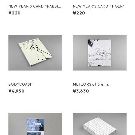
NEW YEAR'S CARD "RABBI
NEW YEAR'S CARD "TIGER"
T"
¥220
¥220
BODYCOAST
METEORS at 3 a.m.
¥4,950
¥3,630