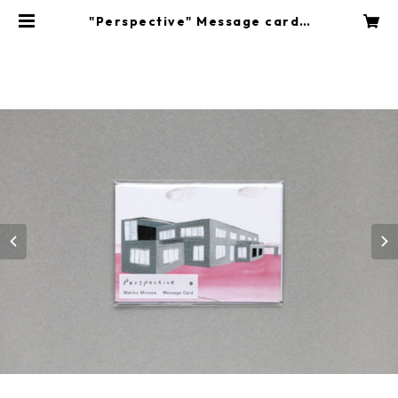
"Perspective" Message card /
Ludwig Mies van der Rohe | D
OOKS